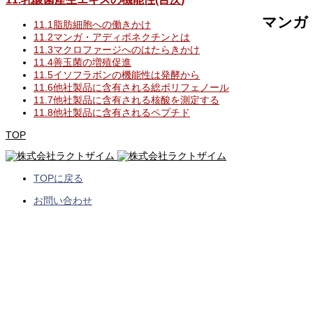
マンガ
11.1脂肪細胞への働きかけ
11.2マンガ・アディポネクチンとは
11.3マクロファージへのはたらきかけ
11.4善玉菌の増殖促進
11.5イソフラボンの機能性は発酵から
11.6他社製品に含有される総ポリフェノール
11.7他社製品に含有される核酸を測定する
11.8他社製品に含有されるペプチド
TOP
TOPに戻る
お問い合わせ
COMPANY
企業情報
PRODUCT
製品情報・商品紹介