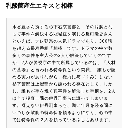
乳酸菌産生エキスと相棒
水谷豊さん扮する杉下右京警部と、その片腕とな
って事件を解決する冠城亘を演じる反町隆史さん
といえば、テレ朝系の人気ドラマであり、300話
を超える長寿番組「相棒」です。ドラマの中で数
多くの事件を主人公の2人が解決していくのです
が、2人が警視庁の中で所属しているのは、「人材
の墓場」と言われる特命係という閑職。 誰もが認
める実力がありながら、権力に与（くみ）しない
杉下警部は上層部から嫌われる存在として、しか
し、誰もが手を焼く難事件を解決した手柄を、2人
は全て捜査一課の伊丹刑事らに譲ってしまいま
す。冴えない伊丹刑事らも、願い年月を経る間に
いつしか敏腕の特命係を頼るようになり、心の中
では特命係の２人を頼っているふしもあります。