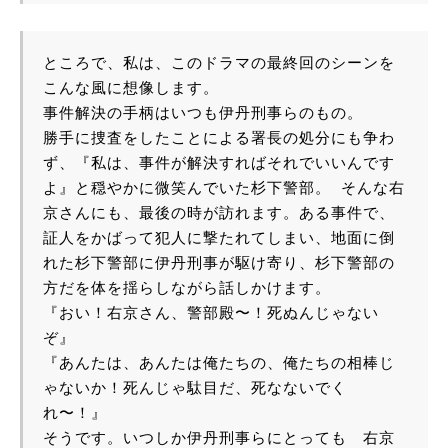
ところで、私は、このドラマの最終回のシーンを
こんな風に想像します。
事件解決の手柄はいつも伊丹刑事らのもの。
勝手に捜査をしたことによる署長の処分にも争わ
ず、『私は、事件が解決すればそれでいいんです
よ』と穏やかに微笑んでいた杉下警部。 そんな右
京さんにも、最後の時が訪れます。ある事件で、
証人をかばって犯人に撃たれてしまい、地面に倒
れた杉下警部に伊丹刑事が駆け寄り、杉下警部の
方だを体を揺らしながら話しかけます。
『おい！右京さん、警部殿〜！死ぬんじゃない
ぞ』
『あんたは、あんたは俺たちの、俺たちの相棒じ
ゃないか！死んじゃ駄目だ、死なないでく
れ〜！』
そうです。いつしか伊丹刑事らにとっても　右京